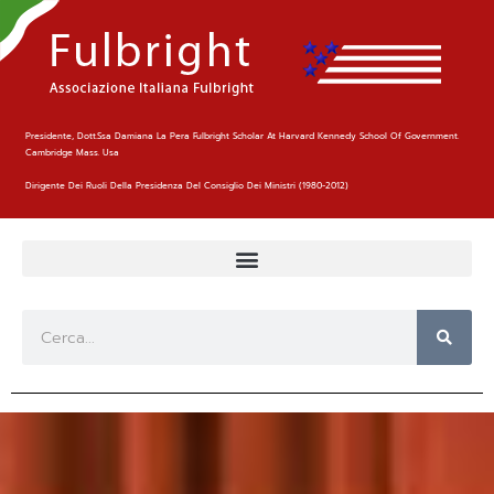
Presidente, Dott.ssa Damiana La Pera Fulbright Scholar At Harvard Kennedy School Of Government.
Cambridge Mass. Usa
Dirigente Dei Ruoli Della Presidenza Del Consiglio Dei Ministri (1980-2012)